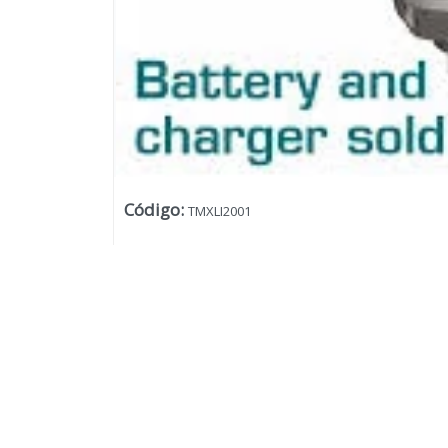
Código
:
TMXLI2001
Lista vacía