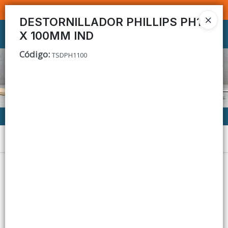
SOMOS DISTRIBUIDORES - VENTA MAYORISTA
DESTORNILLADOR PHILLIPS PH1
X 100MM IND
Ingresar a la Tienda
Código
:
TSDPH1100
CÓMO COMPRAR
CONTACTO
Menú
Lista vacía