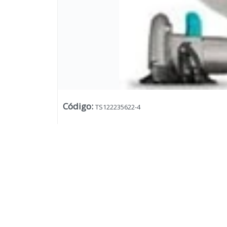
Código
:
TS122235622-4
Lista vacía