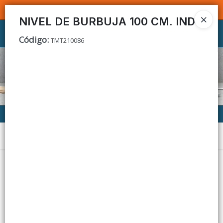
SOMOS DISTRIBUIDORES - VENTA MAYORISTA
NIVEL DE BURBUJA 100 CM. IND
Ingresar a la Tienda
Código
:
TMT210086
CÓMO COMPRAR
CONTACTO
Menú
Lista vacía