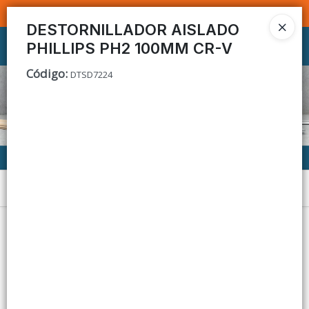
SOMOS DISTRIBUIDORES - VENTA MAYORISTA
DESTORNILLADOR AISLADO
PHILLIPS PH2 100MM CR-V
Ingresar a la Tienda
Código
:
DTSD7224
CÓMO COMPRAR
CONTACTO
Menú
Lista vacía