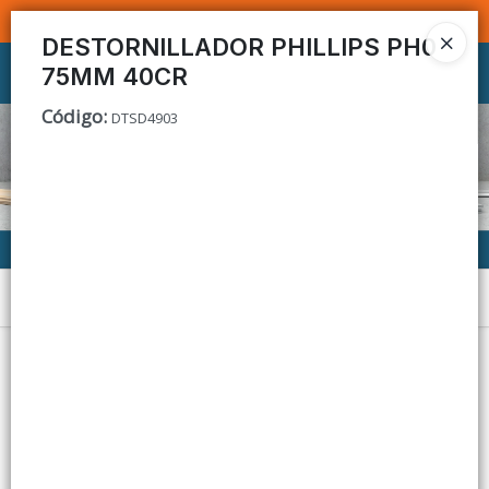
SOMOS DISTRIBUIDORES - VENTA MAYORISTA
DESTORNILLADOR PHILLIPS PH0
75MM 40CR
Ingresar a la Tienda
Código
:
DTSD4903
CÓMO COMPRAR
CONTACTO
Menú
Lista vacía