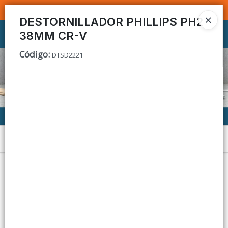
SOMOS DISTRIBUIDORES - VENTA MAYORISTA
DESTORNILLADOR PHILLIPS PH2
38MM CR-V
Ingresar a la Tienda
Código
:
DTSD2221
CÓMO COMPRAR
CONTACTO
Menú
Lista vacía