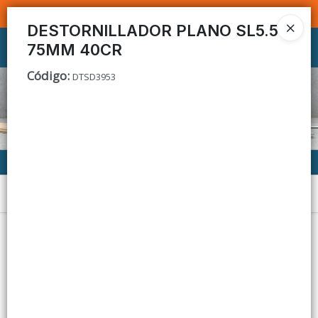
SOMOS DISTRIBUIDORES - VENTA MAYORISTA
DESTORNILLADOR PLANO SL5.5
75MM 40CR
Ingresar a la Tienda
Código
:
DTSD3953
CÓMO COMPRAR
CONTACTO
Menú
Lista vacía