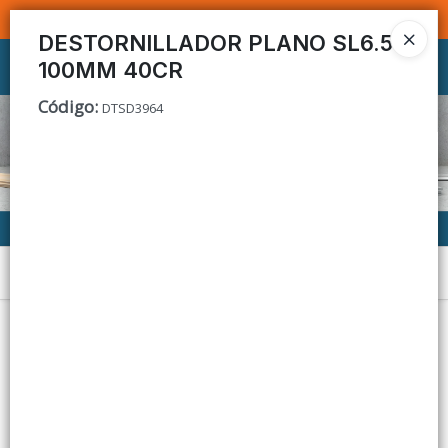
SOMOS DISTRIBUIDORES - VENTA MAYORISTA
DESTORNILLADOR PLANO SL6.5
100MM 40CR
Ingresar a la Tienda
Código
:
DTSD3964
CÓMO COMPRAR
CONTACTO
Menú
Lista vacía