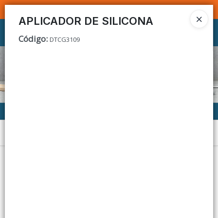
SOMOS DISTRIBUIDORES - VENTA MAYORISTA
APLICADOR DE SILICONA
Ingresar a la Tienda
Código
:
DTCG3109
CÓMO COMPRAR
CONTACTO
Menú
Lista vacía