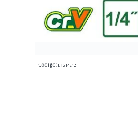
Código
:
DTST4212
Lista vacía