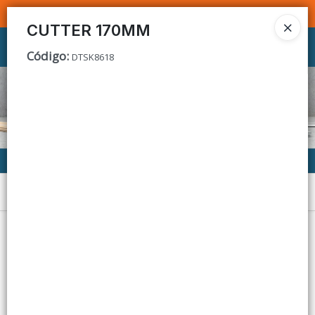
SOMOS DISTRIBUIDORES - VENTA MAYORISTA
CUTTER 170MM
Ingresar a la Tienda
Código
:
DTSK8618
CÓMO COMPRAR
CONTACTO
Menú
Lista vacía