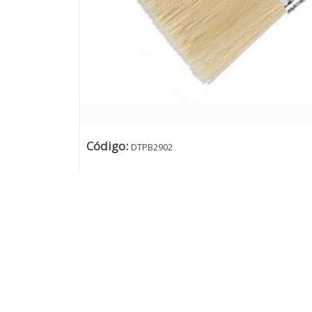
Código
:
DTPB2902
Lista vacía