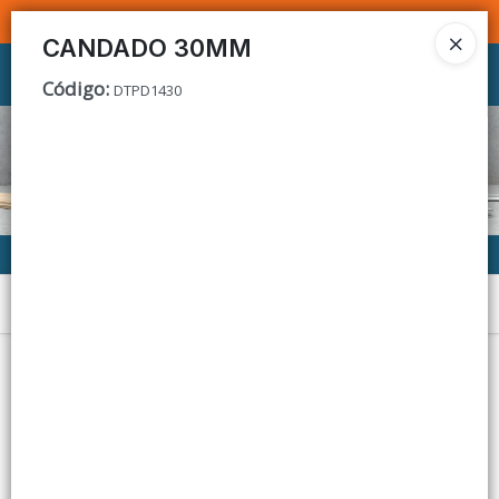
SOMOS DISTRIBUIDORES - VENTA MAYORISTA
CANDADO 30MM
Ingresar a la Tienda
Código
:
DTPD1430
CÓMO COMPRAR
CONTACTO
Menú
Lista vacía