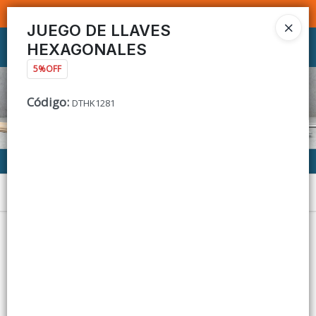
SOMOS DISTRIBUIDORES - VENTA MAYORISTA
JUEGO DE LLAVES
HEXAGONALES
Ingresar a la Tienda
5%OFF
CÓMO COMPRAR
Código
:
DTHK1281
CONTACTO
Menú
Lista vacía