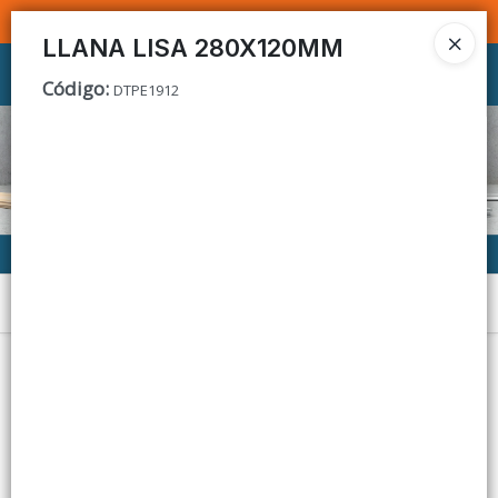
SOMOS DISTRIBUIDORES - VENTA MAYORISTA
LLANA LISA 280X120MM
Ingresar a la Tienda
Código
:
DTPE1912
CÓMO COMPRAR
CONTACTO
Menú
Lista vacía