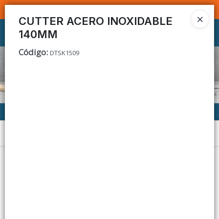
SOMOS DISTRIBUIDORES - VENTA MAYORISTA
CUTTER ACERO INOXIDABLE
140MM
Ingresar a la Tienda
Código
:
DTSK1509
CÓMO COMPRAR
CONTACTO
Menú
Lista vacía