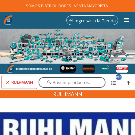
Comprá online productos de RULHMANN en EXPOTOOLS
SOMOS DISTRIBUIDORES - VENTA MAYORISTA
Ingresar a la Tienda
CÓMO COMPRAR
CONTACTO
RULHMANN
Comprá online productos de RULHMANN en EXPOTOOLS
RULHMANN