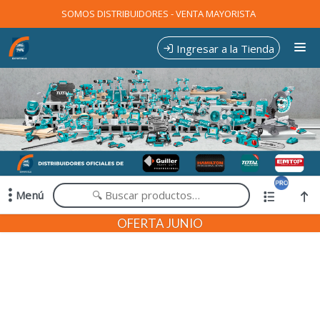
Comprá online productos de en EXPOTOOLS
SOMOS DISTRIBUIDORES - VENTA MAYORISTA
Ingresar a la Tienda
CÓMO COMPRAR
CONTACTO
Menú
Comprá online productos de en EXPOTOOLS
OFERTA JUNIO