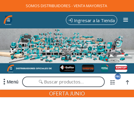
Comprá online productos de en EXPOTOOLS
SOMOS DISTRIBUIDORES - VENTA MAYORISTA
Ingresar a la Tienda
CÓMO COMPRAR
CONTACTO
Menú
Comprá online productos de en EXPOTOOLS
OFERTA JUNIO