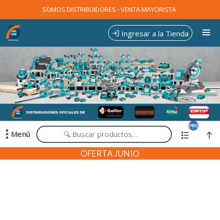
Comprá online productos de en EXPOTOOLS
SOMOS DISTRIBUIDORES - VENTA MAYORISTA
Ingresar a la Tienda
CÓMO COMPRAR
CONTACTO
Menú
Comprá online productos de en EXPOTOOLS
OFERTA JUNIO