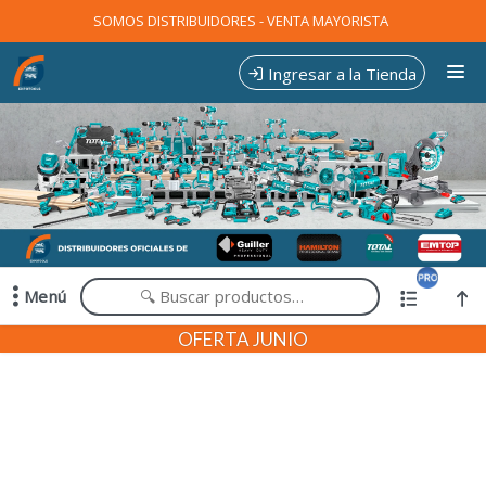
Comprá online productos de en EXPOTOOLS
SOMOS DISTRIBUIDORES - VENTA MAYORISTA
Ingresar a la Tienda
CÓMO COMPRAR
CONTACTO
Menú
Comprá online productos de en EXPOTOOLS
OFERTA JUNIO