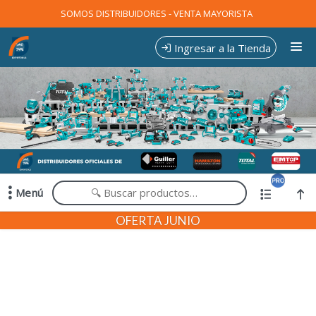
Comprá online productos de en EXPOTOOLS
SOMOS DISTRIBUIDORES - VENTA MAYORISTA
Ingresar a la Tienda
CÓMO COMPRAR
CONTACTO
Menú
Comprá online productos de en EXPOTOOLS
OFERTA JUNIO