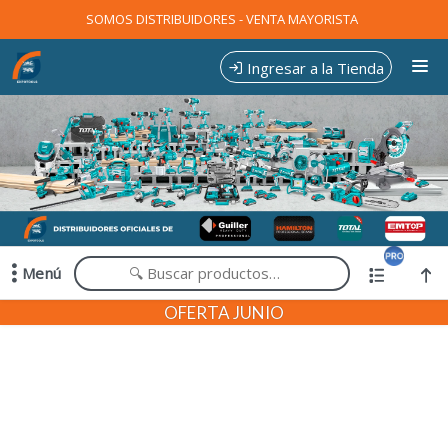
Comprá online productos de en EXPOTOOLS
SOMOS DISTRIBUIDORES - VENTA MAYORISTA
Ingresar a la Tienda
CÓMO COMPRAR
CONTACTO
Menú
Comprá online productos de en EXPOTOOLS
OFERTA JUNIO