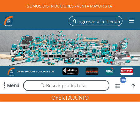
Comprá online productos de en EXPOTOOLS
SOMOS DISTRIBUIDORES - VENTA MAYORISTA
Ingresar a la Tienda
CÓMO COMPRAR
CONTACTO
Menú
Comprá online productos de en EXPOTOOLS
OFERTA JUNIO