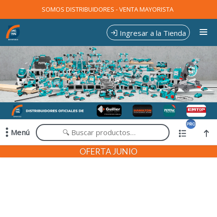
Comprá online productos de en EXPOTOOLS
SOMOS DISTRIBUIDORES - VENTA MAYORISTA
Ingresar a la Tienda
CÓMO COMPRAR
CONTACTO
Menú
Comprá online productos de en EXPOTOOLS
OFERTA JUNIO